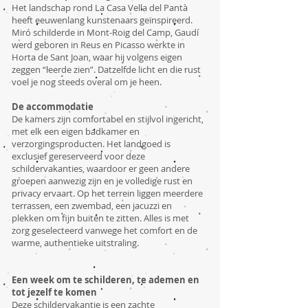
Het landschap rond La Casa Vella del Pantà
heeft eeuwenlang kunstenaars geïnspireerd.
Miró schilderde in Mont-Roig del Camp, Gaudí
werd geboren in Reus en Picasso werkte in
Horta de Sant Joan, waar hij volgens eigen
zeggen “leerde zien”. Datzelfde licht en die rust
voel je nog steeds overal om je heen.
De accommodatie
De kamers zijn comfortabel en stijlvol ingericht,
met elk een eigen badkamer en
verzorgingsproducten. Het landgoed is
exclusief gereserveerd voor deze
schildervakanties, waardoor er geen andere
groepen aanwezig zijn en je volledige rust en
privacy ervaart. Op het terrein liggen meerdere
terrassen, een zwembad, een jacuzzi en
plekken om fijn buiten te zitten. Alles is met
zorg geselecteerd vanwege het comfort en de
warme, authentieke uitstraling.
Een week om te schilderen, te ademen en
tot jezelf te komen
Deze schildervakantie is een zachte