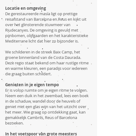
Locatie en omgeving
De gerestaureerde masía ligt op prettige
reisafstand van Barcelona en Reus en kijkt uit
over het glinsterende stuwmeer van
Riudecanyes. De omgeving is gevuld met
pijnbomen, olijfgaarden en het karakteristieke
Mediterrane licht dat hier zo bijzonder is.
We schilderen in de streek Baix Camp, het
groene binnenland van de Costa Daurada.
Deze regio staat bekend om haar rustige ritme
en warme kleuren, een paradijs voor iedereen
die graag buiten schildert.
Genieten in je eigen tempo
Er is volop ruimte om je eigen ritme te volgen.
Neem een duik in het zwembad, lees een boek
in de schaduw, wandel door de heuvels of
geniet met een glas wijn van het uitzicht over
het meer. Wie graag op ontdekking gaat, kan
gemakkelijk Cambrils, Reus of Barcelona
bezoeken.
In het voetspoor van grote meesters